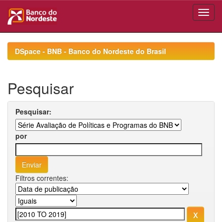
Skip
navigation
DSpace - BNB - Banco do Nordeste do Brasil
Pesquisar
Pesquisar:
por
Filtros correntes: