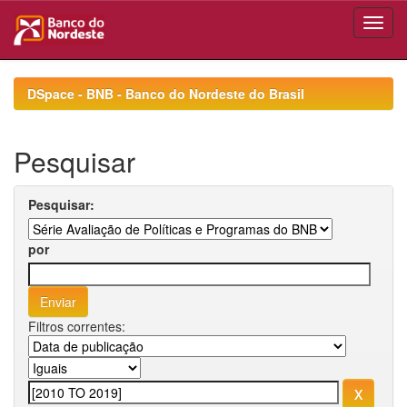
Skip
navigation
DSpace - BNB - Banco do Nordeste do Brasil
Pesquisar
Pesquisar:
por
Filtros correntes: