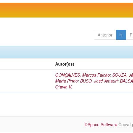
Anterior
1
P
Autor(es)
GONÇALVES, Marcos Falcão
;
SOUZA, Jâ
Maria Pinho
;
BUSO, José Amauri
;
BALSA
Otavio V.
DSpace Software
Copyrig