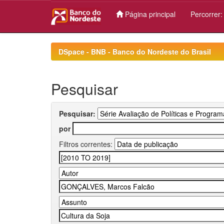
Página principal
Percorrer
Skip
navigation
DSpace - BNB - Banco do Nordeste do Brasil
Pesquisar
Pesquisar:
por
Filtros correntes: