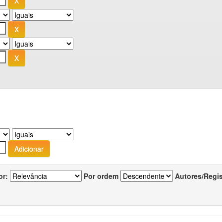
or:
Por ordem
Autores/Regi