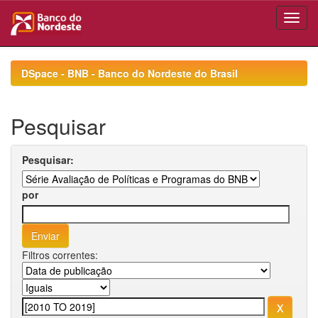
Skip
navigation
DSpace - BNB - Banco do Nordeste do Brasil
Pesquisar
Pesquisar:
por
Filtros correntes: