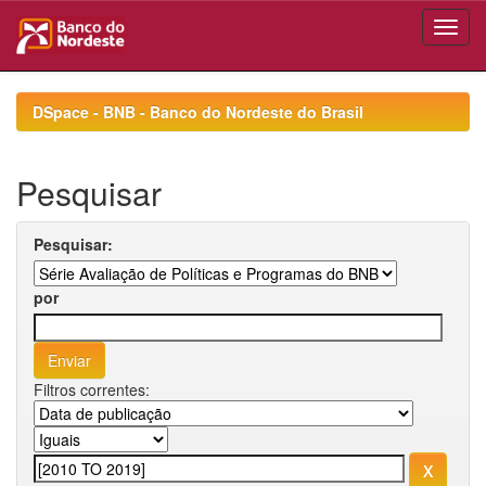
Skip
navigation
DSpace - BNB - Banco do Nordeste do Brasil
Pesquisar
Pesquisar:
por
Filtros correntes: