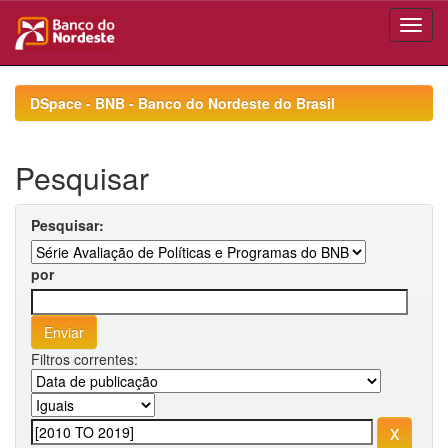
Skip
navigation
DSpace - BNB - Banco do Nordeste do Brasil
Pesquisar
Pesquisar:
por
Filtros correntes: