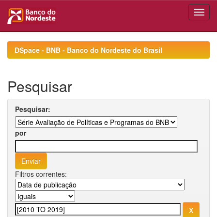
Skip
navigation
DSpace - BNB - Banco do Nordeste do Brasil
Pesquisar
Pesquisar:
por
Filtros correntes: