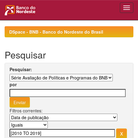
Skip
navigation
DSpace - BNB - Banco do Nordeste do Brasil
Pesquisar
Pesquisar:
por
Filtros correntes: