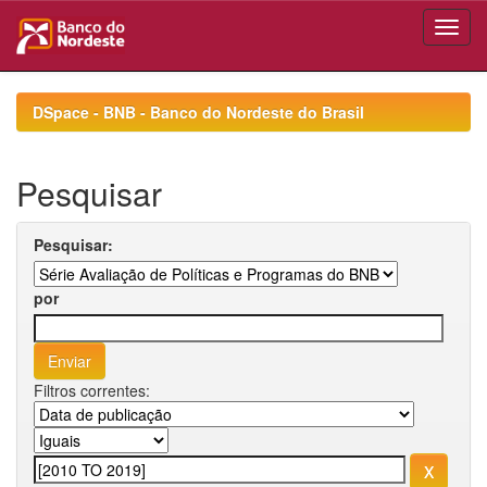
Skip
navigation
DSpace - BNB - Banco do Nordeste do Brasil
Pesquisar
Pesquisar:
por
Filtros correntes: