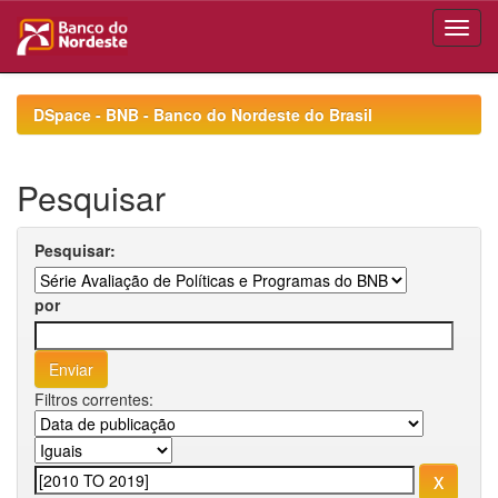
Skip
navigation
DSpace - BNB - Banco do Nordeste do Brasil
Pesquisar
Pesquisar:
por
Filtros correntes: