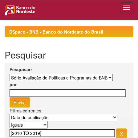
Skip
navigation
DSpace - BNB - Banco do Nordeste do Brasil
Pesquisar
Pesquisar:
por
Filtros correntes: