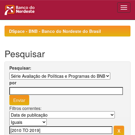
Skip
navigation
DSpace - BNB - Banco do Nordeste do Brasil
Pesquisar
Pesquisar:
por
Filtros correntes: