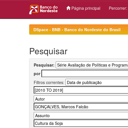
Página principal
Percorrer
Skip
navigation
DSpace - BNB - Banco do Nordeste do Brasil
Pesquisar
Pesquisar:
por
Filtros correntes: