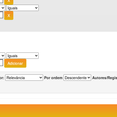
or:
Por ordem
Autores/Regi