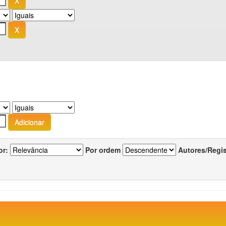
or:
Por ordem
Autores/Regi