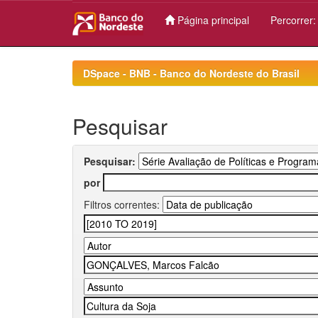
Página principal
Percorrer
Skip
navigation
DSpace - BNB - Banco do Nordeste do Brasil
Pesquisar
Pesquisar:
por
Filtros correntes: