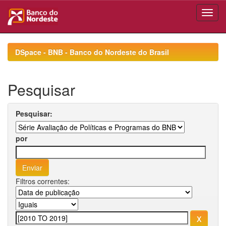
Skip
navigation
DSpace - BNB - Banco do Nordeste do Brasil
Pesquisar
Pesquisar:
por
Filtros correntes: