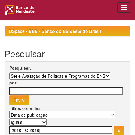
Skip
navigation
DSpace - BNB - Banco do Nordeste do Brasil
Pesquisar
Pesquisar:
por
Filtros correntes: