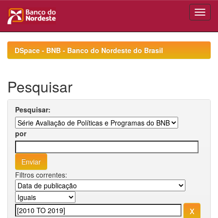
Skip
navigation
DSpace - BNB - Banco do Nordeste do Brasil
Pesquisar
Pesquisar:
por
Filtros correntes: