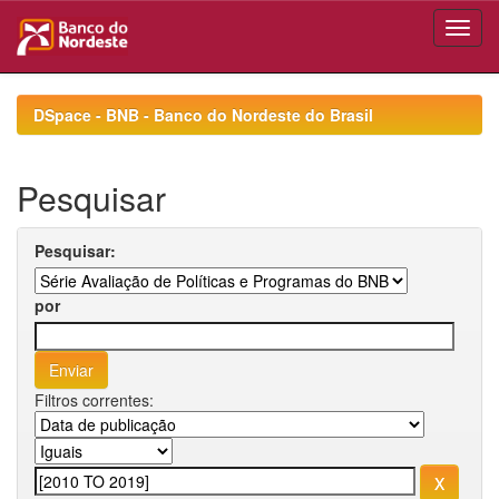
Skip
navigation
DSpace - BNB - Banco do Nordeste do Brasil
Pesquisar
Pesquisar:
por
Filtros correntes: