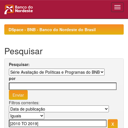
Skip
navigation
DSpace - BNB - Banco do Nordeste do Brasil
Pesquisar
Pesquisar:
por
Filtros correntes: