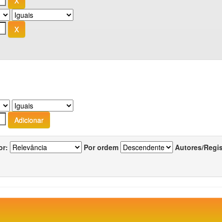
or:
Por ordem
Autores/Regi