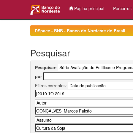
Página principal
Percorrer
Skip
navigation
DSpace - BNB - Banco do Nordeste do Brasil
Pesquisar
Pesquisar:
por
Filtros correntes: