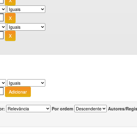
or:
Por ordem
Autores/Regi