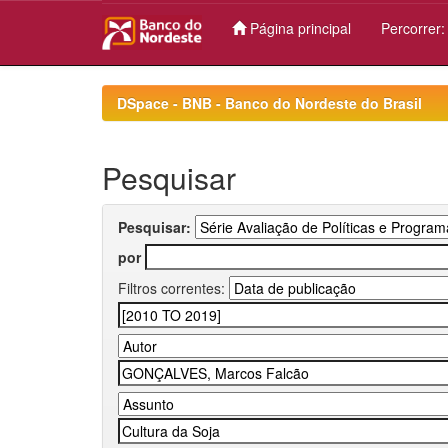
Página principal
Percorrer
Skip
navigation
DSpace - BNB - Banco do Nordeste do Brasil
Pesquisar
Pesquisar:
por
Filtros correntes: