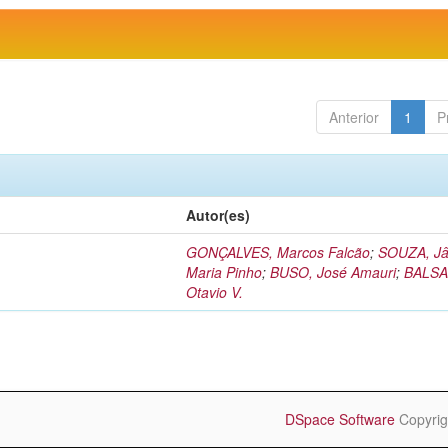
Anterior
1
P
Autor(es)
GONÇALVES, Marcos Falcão
;
SOUZA, Jâ
Maria Pinho
;
BUSO, José Amauri
;
BALSA
Otavio V.
DSpace Software
Copyrig