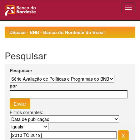
Skip
navigation
DSpace - BNB - Banco do Nordeste do Brasil
Pesquisar
Pesquisar:
por
Filtros correntes: