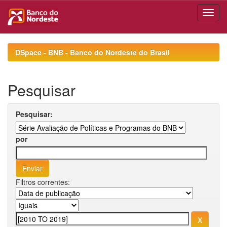
Skip
navigation
DSpace - BNB - Banco do Nordeste do Brasil
Pesquisar
Pesquisar:
por
Filtros correntes: