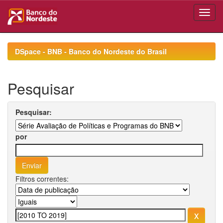
Skip
navigation
DSpace - BNB - Banco do Nordeste do Brasil
Pesquisar
Pesquisar:
por
Filtros correntes: