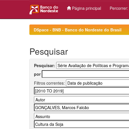
Página principal
Percorrer
Skip
navigation
DSpace - BNB - Banco do Nordeste do Brasil
Pesquisar
Pesquisar:
por
Filtros correntes: