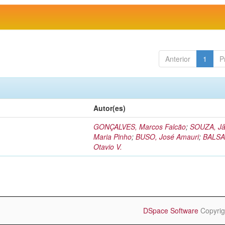
Anterior
1
P
Autor(es)
GONÇALVES, Marcos Falcão
;
SOUZA, Jâ
Maria Pinho
;
BUSO, José Amauri
;
BALSA
Otavio V.
DSpace Software
Copyrig