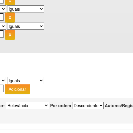
or:
Por ordem
Autores/Regi