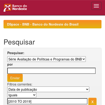
Skip
navigation
DSpace - BNB - Banco do Nordeste do Brasil
Pesquisar
Pesquisar:
por
Filtros correntes: