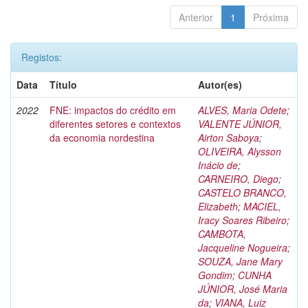
Anterior
1
Próxima
Registos:
Data
Título
Autor(es)
2022
FNE: impactos do crédito em
ALVES, Maria Odete
;
diferentes setores e contextos
VALENTE JÚNIOR,
da economia nordestina
Airton Saboya
;
OLIVEIRA, Alysson
Inácio de
;
CARNEIRO, Diego
;
CASTELO BRANCO,
Elizabeth
;
MACIEL,
Iracy Soares Ribeiro
;
CAMBOTA,
Jacqueline Nogueira
;
SOUZA, Jane Mary
Gondim
;
CUNHA
JÚNIOR, José Maria
da
;
VIANA, Luiz