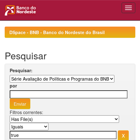
Skip
navigation
DSpace - BNB - Banco do Nordeste do Brasil
Pesquisar
Pesquisar:
por
Filtros correntes: