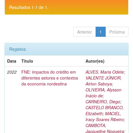
Resultados 1-1 de 1.
Anterior
1
Próxima
Registos:
Data
Título
Autor(es)
2022
FNE: impactos do crédito em
ALVES, Maria Odete
;
diferentes setores e contextos
VALENTE JÚNIOR,
da economia nordestina
Airton Saboya
;
OLIVEIRA, Alysson
Inácio de
;
CARNEIRO, Diego
;
CASTELO BRANCO,
Elizabeth
;
MACIEL,
Iracy Soares Ribeiro
;
CAMBOTA,
Jacqueline Nogueira
;