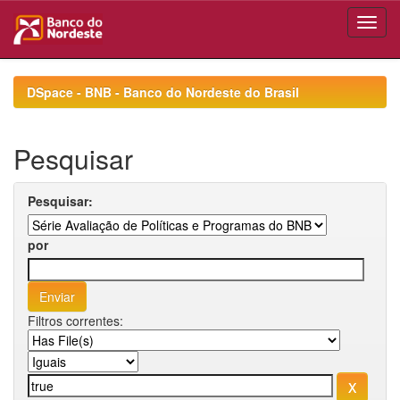
Skip
navigation
DSpace - BNB - Banco do Nordeste do Brasil
Pesquisar
Pesquisar:
por
Filtros correntes: