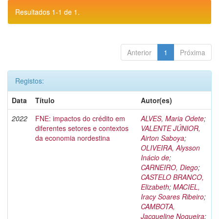
Resultados 1-1 de 1.
Anterior
1
Próxima
Registos:
Data
Título
Autor(es)
2022
FNE: impactos do crédito em
ALVES, Maria Odete
;
diferentes setores e contextos
VALENTE JÚNIOR,
da economia nordestina
Airton Saboya
;
OLIVEIRA, Alysson
Inácio de
;
CARNEIRO, Diego
;
CASTELO BRANCO,
Elizabeth
;
MACIEL,
Iracy Soares Ribeiro
;
CAMBOTA,
Jacqueline Nogueira
;