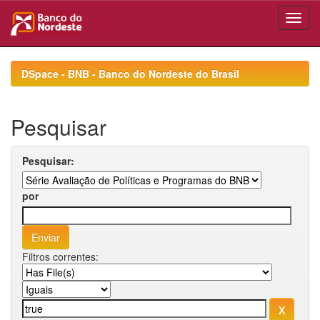
Skip
navigation
DSpace - BNB - Banco do Nordeste do Brasil
Pesquisar
Pesquisar:
por
Filtros correntes: