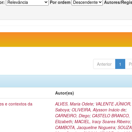
or:
Por ordem
Autores/Regi
Anterior
1
P
Autor(es)
es e contextos da
ALVES, Maria Odete
;
VALENTE JÚNIOR, 
Saboya
;
OLIVEIRA, Alysson Inácio de
;
CARNEIRO, Diego
;
CASTELO BRANCO,
Elizabeth
;
MACIEL, Iracy Soares Ribeiro
;
CAMBOTA, Jacqueline Nogueira
;
SOUZA,