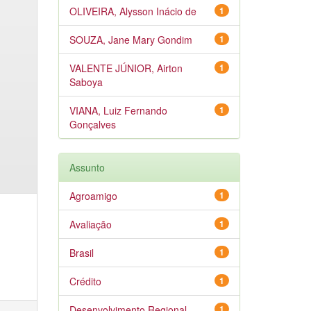
OLIVEIRA, Alysson Inácio de
1
SOUZA, Jane Mary Gondim
1
VALENTE JÚNIOR, Airton
1
Saboya
VIANA, Luiz Fernando
1
Gonçalves
Assunto
Agroamigo
1
Avaliação
1
Brasil
1
Crédito
1
Desenvolvimento Regional
1