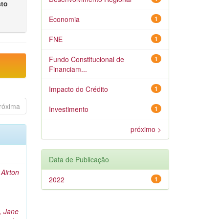
sto
Economia
1
FNE
1
Fundo Constitucional de
1
Financiam...
Impacto do Crédito
1
róxima
Investimento
1
próximo >
Data de Publicação
Airton
2022
1
 Jane