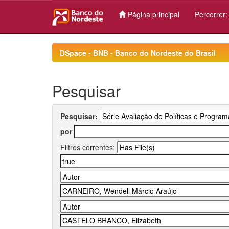
Página principal
Percorrer
Skip
navigation
DSpace - BNB - Banco do Nordeste do Brasil
Pesquisar
Pesquisar:
por
Filtros correntes: