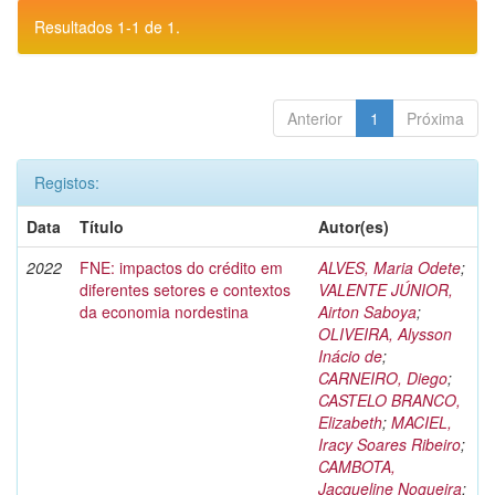
Resultados 1-1 de 1.
Anterior
1
Próxima
Registos:
Data
Título
Autor(es)
2022
FNE: impactos do crédito em
ALVES, Maria Odete
;
diferentes setores e contextos
VALENTE JÚNIOR,
da economia nordestina
Airton Saboya
;
OLIVEIRA, Alysson
Inácio de
;
CARNEIRO, Diego
;
CASTELO BRANCO,
Elizabeth
;
MACIEL,
Iracy Soares Ribeiro
;
CAMBOTA,
Jacqueline Nogueira
;