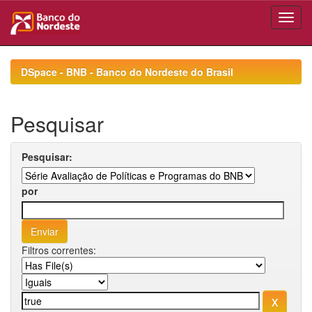
Skip
navigation
DSpace - BNB - Banco do Nordeste do Brasil
Pesquisar
Pesquisar:
por
Filtros correntes: