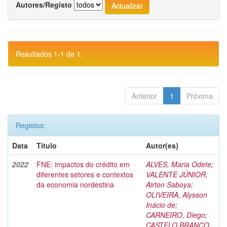
Autores/Registo
Resultados 1-1 de 1.
Anterior
1
Próxima
Registos:
Data
Título
Autor(es)
2022
FNE: impactos do crédito em
ALVES, Maria Odete
;
diferentes setores e contextos
VALENTE JÚNIOR,
da economia nordestina
Airton Saboya
;
OLIVEIRA, Alysson
Inácio de
;
CARNEIRO, Diego
;
CASTELO BRANCO,