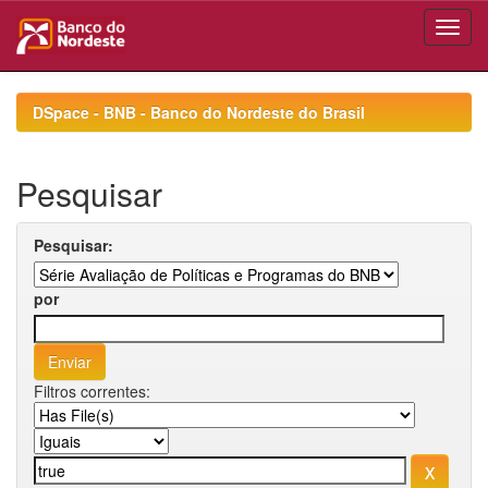
Skip
navigation
DSpace - BNB - Banco do Nordeste do Brasil
Pesquisar
Pesquisar:
por
Filtros correntes: