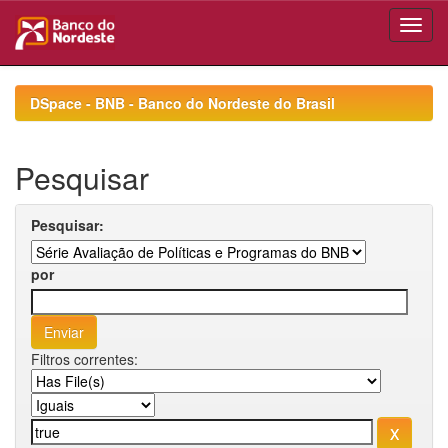
Skip
navigation
DSpace - BNB - Banco do Nordeste do Brasil
Pesquisar
Pesquisar:
por
Filtros correntes: