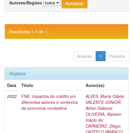
Autores/Registo
Resultados 1-1 de 1.
Anterior
1
Próxima
Registos:
Data
Título
Autor(es)
2022
FNE: impactos do crédito em
ALVES, Maria Odete
;
diferentes setores e contextos
VALENTE JÚNIOR,
da economia nordestina
Airton Saboya
;
OLIVEIRA, Alysson
Inácio de
;
CARNEIRO, Diego
;
CASTELO BRANCO,