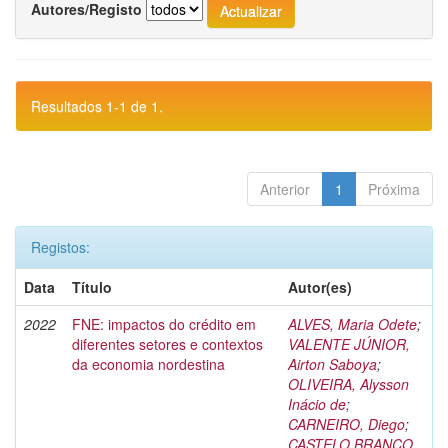
Autores/Registo
Resultados 1-1 de 1.
Anterior
1
Próxima
Registos:
Data
Título
Autor(es)
2022
FNE: impactos do crédito em
ALVES, Maria Odete
;
diferentes setores e contextos
VALENTE JÚNIOR,
da economia nordestina
Airton Saboya
;
OLIVEIRA, Alysson
Inácio de
;
CARNEIRO, Diego
;
CASTELO BRANCO,