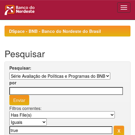
Skip
navigation
DSpace - BNB - Banco do Nordeste do Brasil
Pesquisar
Pesquisar:
por
Filtros correntes: