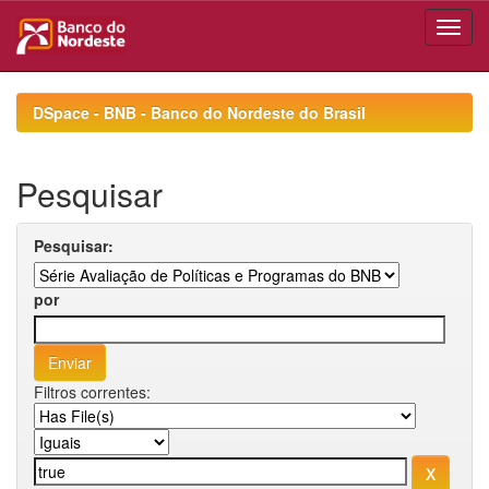
Skip
navigation
DSpace - BNB - Banco do Nordeste do Brasil
Pesquisar
Pesquisar:
por
Filtros correntes: