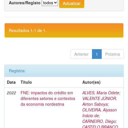
Autores/Registo
Resultados 1-1 de 1.
Anterior
1
Próxima
Registos:
Data
Título
Autor(es)
2022
FNE: impactos do crédito em
ALVES, Maria Odete
;
diferentes setores e contextos
VALENTE JÚNIOR,
da economia nordestina
Airton Saboya
;
OLIVEIRA, Alysson
Inácio de
;
CARNEIRO, Diego
;
CASTELO BRANCO,