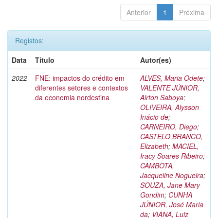
Anterior
1
Próxima
Registos:
Data
Título
Autor(es)
2022
FNE: impactos do crédito em
ALVES, Maria Odete
;
diferentes setores e contextos
VALENTE JÚNIOR,
da economia nordestina
Airton Saboya
;
OLIVEIRA, Alysson
Inácio de
;
CARNEIRO, Diego
;
CASTELO BRANCO,
Elizabeth
;
MACIEL,
Iracy Soares Ribeiro
;
CAMBOTA,
Jacqueline Nogueira
;
SOUZA, Jane Mary
Gondim
;
CUNHA
JÚNIOR, José Maria
da
;
VIANA, Luiz