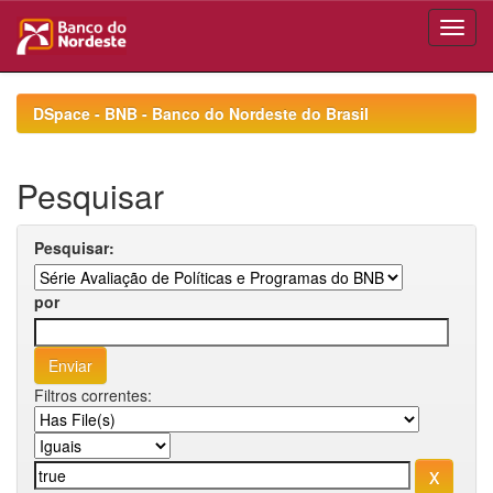
Skip
navigation
DSpace - BNB - Banco do Nordeste do Brasil
Pesquisar
Pesquisar:
por
Filtros correntes: