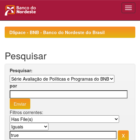
Skip
navigation
DSpace - BNB - Banco do Nordeste do Brasil
Pesquisar
Pesquisar:
por
Filtros correntes: