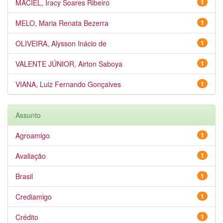
MACIEL, Iracy Soares Ribeiro
1
MELO, Maria Renata Bezerra
1
OLIVEIRA, Alysson Inácio de
1
VALENTE JÚNIOR, Airton Saboya
1
VIANA, Luiz Fernando Gonçalves
1
Assunto
Agroamigo
1
Avaliação
1
Brasil
1
Crediamigo
1
Crédito
1