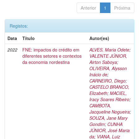
Anterior
1
Próxima
Registos:
Data
Título
Autor(es)
2022
FNE: impactos do crédito em
ALVES, Maria Odete
;
diferentes setores e contextos
VALENTE JÚNIOR,
da economia nordestina
Airton Saboya
;
OLIVEIRA, Alysson
Inácio de
;
CARNEIRO, Diego
;
CASTELO BRANCO,
Elizabeth
;
MACIEL,
Iracy Soares Ribeiro
;
CAMBOTA,
Jacqueline Nogueira
;
SOUZA, Jane Mary
Gondim
;
CUNHA
JÚNIOR, José Maria
da
;
VIANA, Luiz