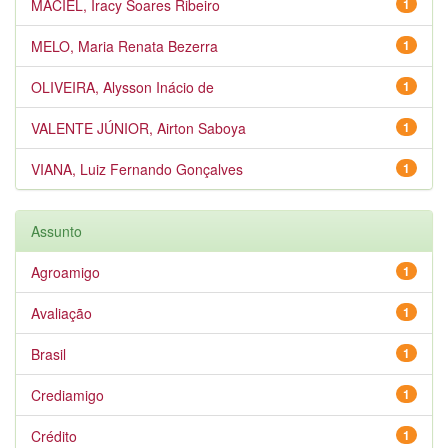
MACIEL, Iracy Soares Ribeiro
1
MELO, Maria Renata Bezerra
1
OLIVEIRA, Alysson Inácio de
1
VALENTE JÚNIOR, Airton Saboya
1
VIANA, Luiz Fernando Gonçalves
1
Assunto
Agroamigo
1
Avaliação
1
Brasil
1
Crediamigo
1
Crédito
1