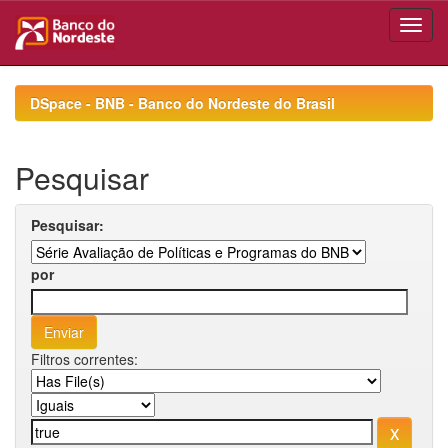
Skip
navigation
DSpace - BNB - Banco do Nordeste do Brasil
Pesquisar
Pesquisar:
por
Filtros correntes: