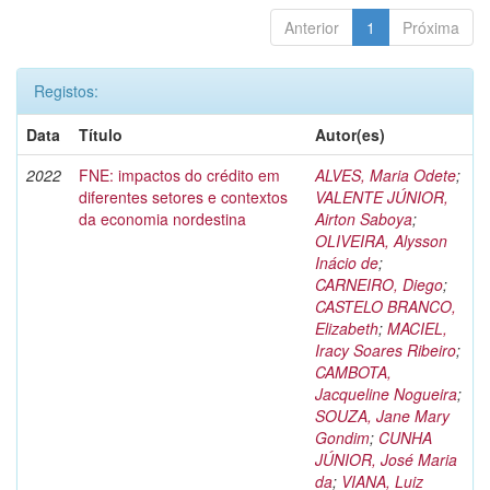
Anterior
1
Próxima
Registos:
Data
Título
Autor(es)
2022
FNE: impactos do crédito em
ALVES, Maria Odete
;
diferentes setores e contextos
VALENTE JÚNIOR,
da economia nordestina
Airton Saboya
;
OLIVEIRA, Alysson
Inácio de
;
CARNEIRO, Diego
;
CASTELO BRANCO,
Elizabeth
;
MACIEL,
Iracy Soares Ribeiro
;
CAMBOTA,
Jacqueline Nogueira
;
SOUZA, Jane Mary
Gondim
;
CUNHA
JÚNIOR, José Maria
da
;
VIANA, Luiz