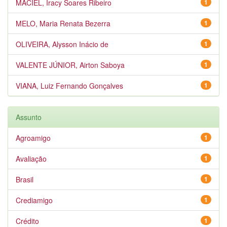
MACIEL, Iracy Soares Ribeiro
1
MELO, Maria Renata Bezerra
1
OLIVEIRA, Alysson Inácio de
1
VALENTE JÚNIOR, Airton Saboya
1
VIANA, Luiz Fernando Gonçalves
1
Assunto
Agroamigo
1
Avaliação
1
Brasil
1
Crediamigo
1
Crédito
1