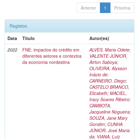
Anterior
1
Próxima
Registos:
Data
Título
Autor(es)
2022
FNE: impactos do crédito em
ALVES, Maria Odete
;
diferentes setores e contextos
VALENTE JÚNIOR,
da economia nordestina
Airton Saboya
;
OLIVEIRA, Alysson
Inácio de
;
CARNEIRO, Diego
;
CASTELO BRANCO,
Elizabeth
;
MACIEL,
Iracy Soares Ribeiro
;
CAMBOTA,
Jacqueline Nogueira
;
SOUZA, Jane Mary
Gondim
;
CUNHA
JÚNIOR, José Maria
da
;
VIANA, Luiz