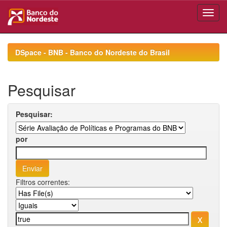
Skip
navigation
DSpace - BNB - Banco do Nordeste do Brasil
Pesquisar
Pesquisar:
por
Filtros correntes: