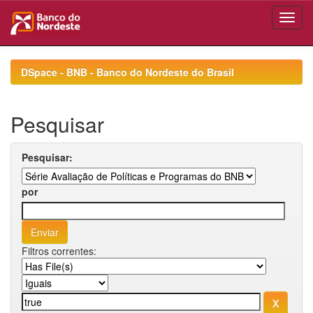
Skip
navigation
DSpace - BNB - Banco do Nordeste do Brasil
Pesquisar
Pesquisar:
por
Filtros correntes: