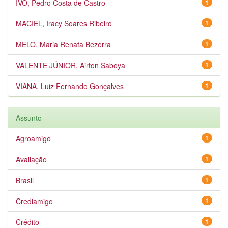
IVO, Pedro Costa de Castro
1
MACIEL, Iracy Soares Ribeiro
1
MELO, Maria Renata Bezerra
1
VALENTE JÚNIOR, Airton Saboya
1
VIANA, Luiz Fernando Gonçalves
1
Assunto
Agroamigo
1
Avaliação
1
Brasil
1
Crediamigo
1
Crédito
1