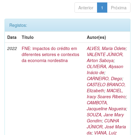
Anterior
1
Próxima
Registos:
Data
Título
Autor(es)
2022
FNE: impactos do crédito em
ALVES, Maria Odete
;
diferentes setores e contextos
VALENTE JÚNIOR,
da economia nordestina
Airton Saboya
;
OLIVEIRA, Alysson
Inácio de
;
CARNEIRO, Diego
;
CASTELO BRANCO,
Elizabeth
;
MACIEL,
Iracy Soares Ribeiro
;
CAMBOTA,
Jacqueline Nogueira
;
SOUZA, Jane Mary
Gondim
;
CUNHA
JÚNIOR, José Maria
da
;
VIANA, Luiz