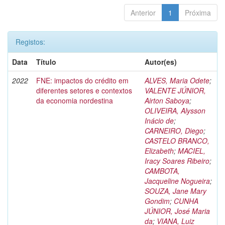
Anterior
1
Próxima
Registos:
Data
Título
Autor(es)
2022
FNE: impactos do crédito em
ALVES, Maria Odete
;
diferentes setores e contextos
VALENTE JÚNIOR,
da economia nordestina
Airton Saboya
;
OLIVEIRA, Alysson
Inácio de
;
CARNEIRO, Diego
;
CASTELO BRANCO,
Elizabeth
;
MACIEL,
Iracy Soares Ribeiro
;
CAMBOTA,
Jacqueline Nogueira
;
SOUZA, Jane Mary
Gondim
;
CUNHA
JÚNIOR, José Maria
da
;
VIANA, Luiz