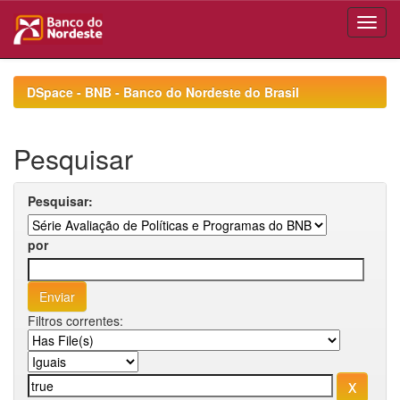
Skip
navigation
DSpace - BNB - Banco do Nordeste do Brasil
Pesquisar
Pesquisar:
por
Filtros correntes: