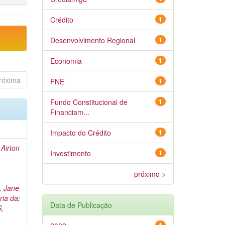
Crédito
1
Desenvolvimento Regional
1
Economia
1
róxima
FNE
1
Fundo Constitucional de
1
Financiam...
Impacto do Crédito
1
Airton
Investimento
1
próximo >
 Jane
ia da
;
Data de Publicação
,