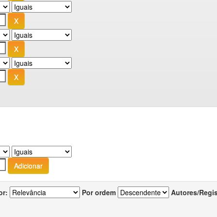
or:
Por ordem
Autores/Regi