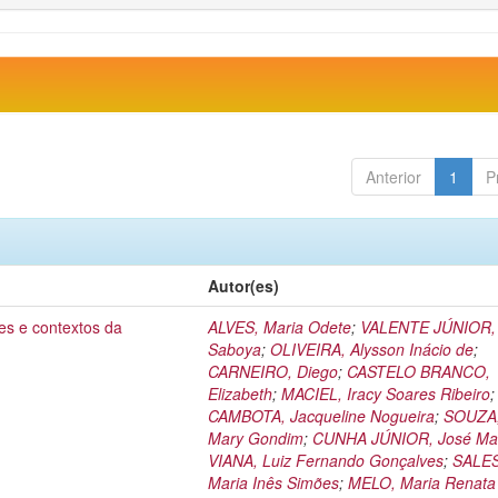
Anterior
1
P
Autor(es)
es e contextos da
ALVES, Maria Odete
;
VALENTE JÚNIOR, 
Saboya
;
OLIVEIRA, Alysson Inácio de
;
CARNEIRO, Diego
;
CASTELO BRANCO,
Elizabeth
;
MACIEL, Iracy Soares Ribeiro
;
CAMBOTA, Jacqueline Nogueira
;
SOUZA,
Mary Gondim
;
CUNHA JÚNIOR, José Mar
VIANA, Luiz Fernando Gonçalves
;
SALES
Maria Inês Simões
;
MELO, Maria Renata