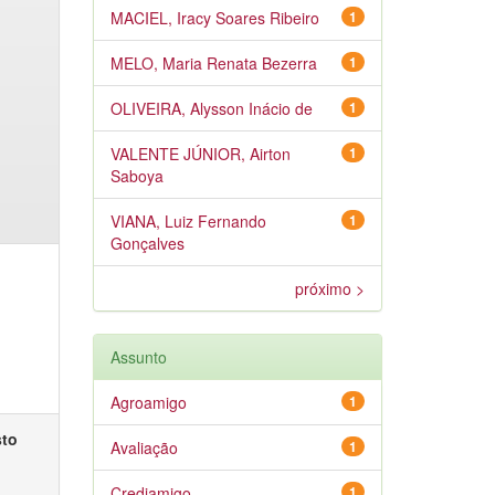
MACIEL, Iracy Soares Ribeiro
1
MELO, Maria Renata Bezerra
1
OLIVEIRA, Alysson Inácio de
1
VALENTE JÚNIOR, Airton
1
Saboya
VIANA, Luiz Fernando
1
Gonçalves
próximo >
Assunto
Agroamigo
1
sto
Avaliação
1
Crediamigo
1