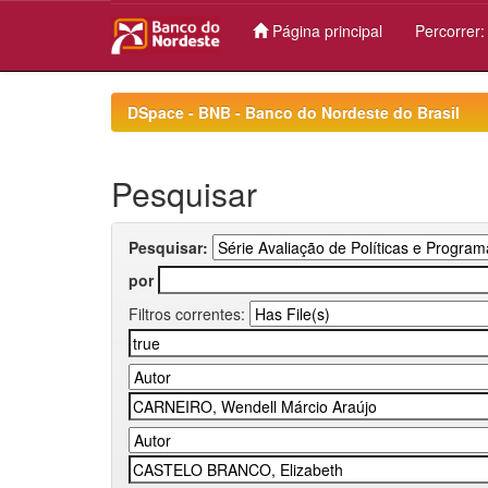
Página principal
Percorrer
Skip
navigation
DSpace - BNB - Banco do Nordeste do Brasil
Pesquisar
Pesquisar:
por
Filtros correntes: