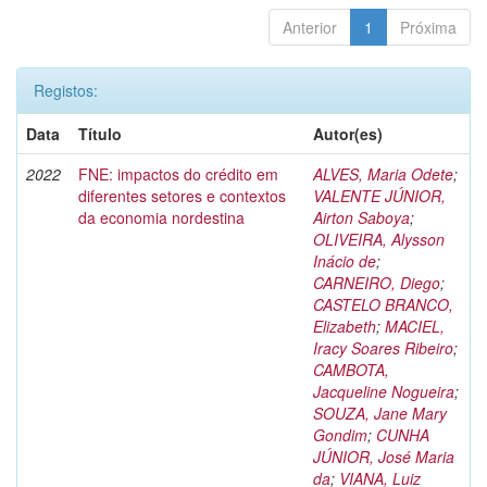
Anterior
1
Próxima
Registos:
Data
Título
Autor(es)
2022
FNE: impactos do crédito em
ALVES, Maria Odete
;
diferentes setores e contextos
VALENTE JÚNIOR,
da economia nordestina
Airton Saboya
;
OLIVEIRA, Alysson
Inácio de
;
CARNEIRO, Diego
;
CASTELO BRANCO,
Elizabeth
;
MACIEL,
Iracy Soares Ribeiro
;
CAMBOTA,
Jacqueline Nogueira
;
SOUZA, Jane Mary
Gondim
;
CUNHA
JÚNIOR, José Maria
da
;
VIANA, Luiz