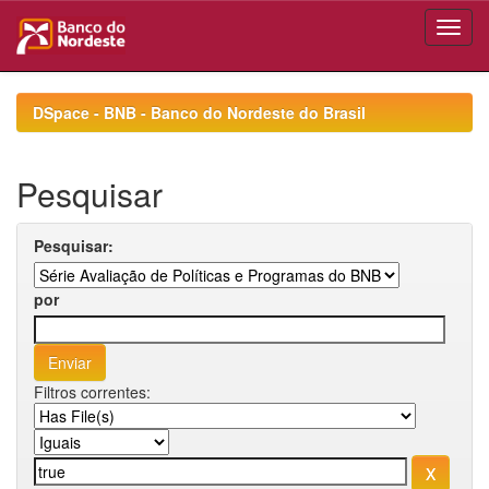
Skip
navigation
DSpace - BNB - Banco do Nordeste do Brasil
Pesquisar
Pesquisar:
por
Filtros correntes: