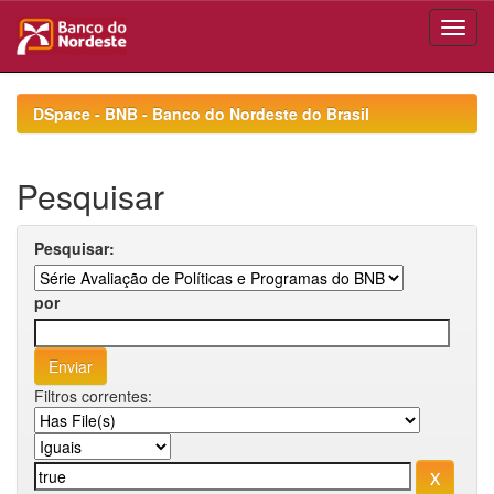
Skip
navigation
DSpace - BNB - Banco do Nordeste do Brasil
Pesquisar
Pesquisar:
por
Filtros correntes: