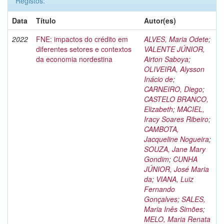
Registos:
Data
Título
Autor(es)
2022
FNE: impactos do crédito em
ALVES, Maria Odete
;
diferentes setores e contextos
VALENTE JÚNIOR,
da economia nordestina
Airton Saboya
;
OLIVEIRA, Alysson
Inácio de
;
CARNEIRO, Diego
;
CASTELO BRANCO,
Elizabeth
;
MACIEL,
Iracy Soares Ribeiro
;
CAMBOTA,
Jacqueline Nogueira
;
SOUZA, Jane Mary
Gondim
;
CUNHA
JÚNIOR, José Maria
da
;
VIANA, Luiz
Fernando
Gonçalves
;
SALES,
Maria Inês Simões
;
MELO, Maria Renata