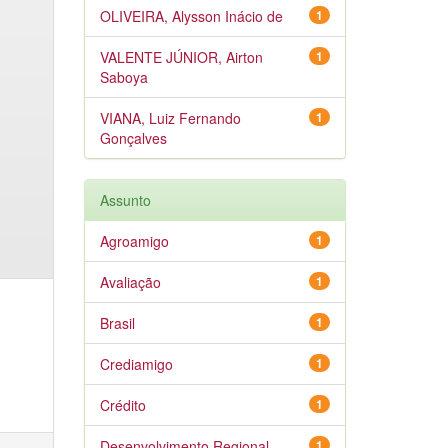
OLIVEIRA, Alysson Inácio de
1
VALENTE JÚNIOR, Airton
1
Saboya
VIANA, Luiz Fernando
1
Gonçalves
Assunto
Agroamigo
1
Avaliação
1
Brasil
1
Crediamigo
1
Crédito
1
Desenvolvimento Regional
1