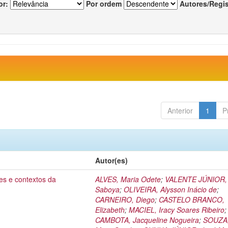
or:
Por ordem
Autores/Regi
Anterior
1
P
Autor(es)
es e contextos da
ALVES, Maria Odete
;
VALENTE JÚNIOR, 
Saboya
;
OLIVEIRA, Alysson Inácio de
;
CARNEIRO, Diego
;
CASTELO BRANCO,
Elizabeth
;
MACIEL, Iracy Soares Ribeiro
;
CAMBOTA, Jacqueline Nogueira
;
SOUZA,