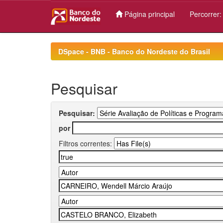
Página principal
Percorrer
Skip
navigation
DSpace - BNB - Banco do Nordeste do Brasil
Pesquisar
Pesquisar:
por
Filtros correntes: