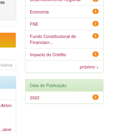
sto
Economia
1
FNE
1
Fundo Constitucional de
1
Financiam...
Impacto do Crédito
1
róxima
próximo >
Data de Publicação
2022
1
Airton
 Jane