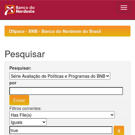
Skip
navigation
DSpace - BNB - Banco do Nordeste do Brasil
Pesquisar
Pesquisar:
por
Filtros correntes: