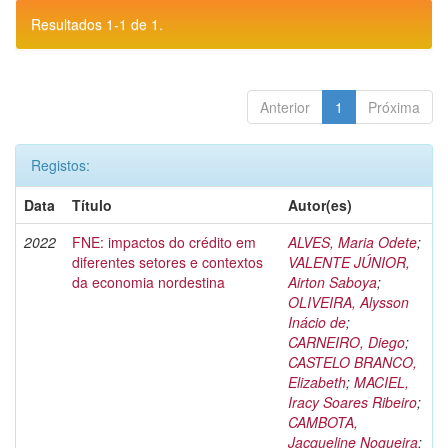
Resultados 1-1 de 1.
Anterior
1
Próxima
Registos:
Data
Título
Autor(es)
2022
FNE: impactos do crédito em
ALVES, Maria Odete
;
diferentes setores e contextos
VALENTE JÚNIOR,
da economia nordestina
Airton Saboya
;
OLIVEIRA, Alysson
Inácio de
;
CARNEIRO, Diego
;
CASTELO BRANCO,
Elizabeth
;
MACIEL,
Iracy Soares Ribeiro
;
CAMBOTA,
Jacqueline Nogueira
;