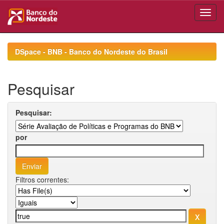
Skip
navigation
DSpace - BNB - Banco do Nordeste do Brasil
Pesquisar
Pesquisar:
por
Filtros correntes: