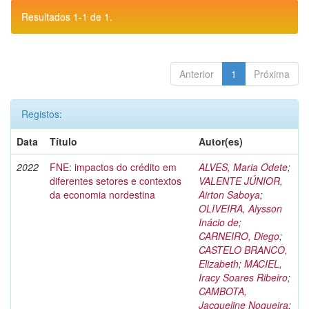
Resultados 1-1 de 1.
Anterior
1
Próxima
Registos:
Data
Título
Autor(es)
2022
FNE: impactos do crédito em
ALVES, Maria Odete
;
diferentes setores e contextos
VALENTE JÚNIOR,
da economia nordestina
Airton Saboya
;
OLIVEIRA, Alysson
Inácio de
;
CARNEIRO, Diego
;
CASTELO BRANCO,
Elizabeth
;
MACIEL,
Iracy Soares Ribeiro
;
CAMBOTA,
Jacqueline Nogueira
;