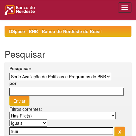
Skip
navigation
DSpace - BNB - Banco do Nordeste do Brasil
Pesquisar
Pesquisar:
por
Filtros correntes: