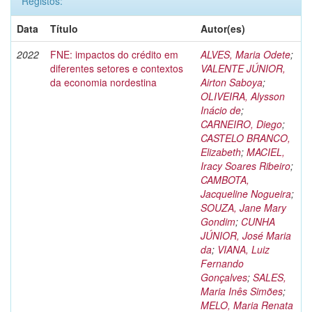
Registos:
Data
Título
Autor(es)
2022
FNE: impactos do crédito em
ALVES, Maria Odete
;
diferentes setores e contextos
VALENTE JÚNIOR,
da economia nordestina
Airton Saboya
;
OLIVEIRA, Alysson
Inácio de
;
CARNEIRO, Diego
;
CASTELO BRANCO,
Elizabeth
;
MACIEL,
Iracy Soares Ribeiro
;
CAMBOTA,
Jacqueline Nogueira
;
SOUZA, Jane Mary
Gondim
;
CUNHA
JÚNIOR, José Maria
da
;
VIANA, Luiz
Fernando
Gonçalves
;
SALES,
Maria Inês Simões
;
MELO, Maria Renata