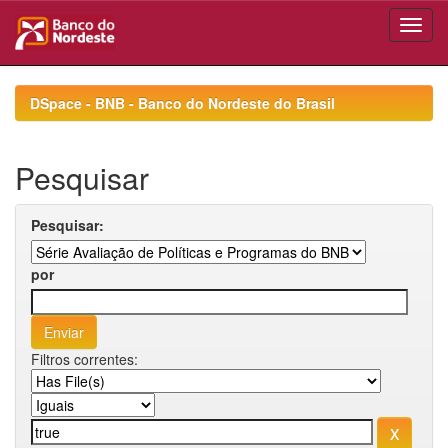
Skip
navigation
DSpace - BNB - Banco do Nordeste do Brasil
Pesquisar
Pesquisar:
por
Filtros correntes: