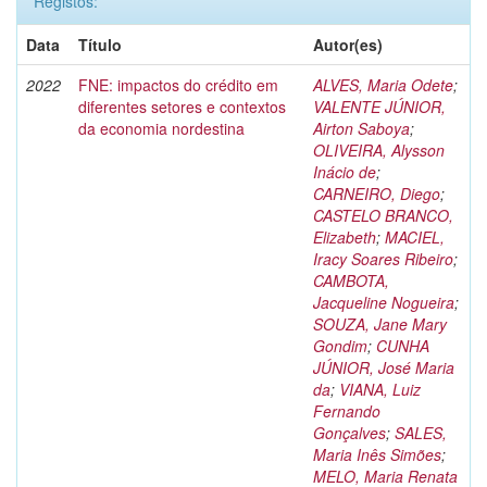
Registos:
Data
Título
Autor(es)
2022
FNE: impactos do crédito em
ALVES, Maria Odete
;
diferentes setores e contextos
VALENTE JÚNIOR,
da economia nordestina
Airton Saboya
;
OLIVEIRA, Alysson
Inácio de
;
CARNEIRO, Diego
;
CASTELO BRANCO,
Elizabeth
;
MACIEL,
Iracy Soares Ribeiro
;
CAMBOTA,
Jacqueline Nogueira
;
SOUZA, Jane Mary
Gondim
;
CUNHA
JÚNIOR, José Maria
da
;
VIANA, Luiz
Fernando
Gonçalves
;
SALES,
Maria Inês Simões
;
MELO, Maria Renata