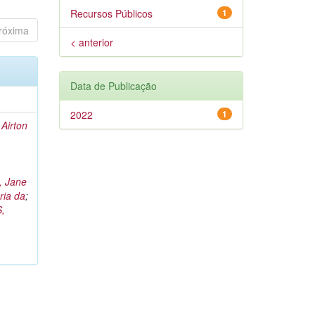
Recursos Públicos
1
róxima
< anterior
Data de Publicação
2022
1
Airton
 Jane
ia da
;
,