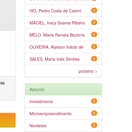
IVO, Pedro Costa de Castro
1
MACIEL, Iracy Soares Ribeiro
1
MELO, Maria Renata Bezerra
1
OLIVEIRA, Alysson Inácio de
1
SALES, Maria Inês Simões
1
próximo >
sto
Assunto
Investimento
1
Microempreendimento
1
Nordeste
1