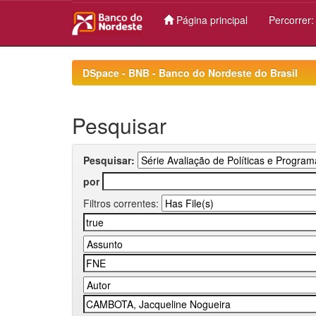
Página principal
Percorrer
Skip
navigation
DSpace - BNB - Banco do Nordeste do Brasil
Pesquisar
Pesquisar:
por
Filtros correntes: