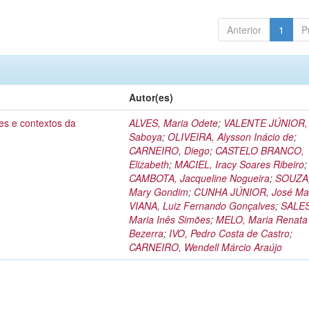
Anterior
1
P
Autor(es)
es e contextos da
ALVES, Maria Odete
;
VALENTE JÚNIOR, 
Saboya
;
OLIVEIRA, Alysson Inácio de
;
CARNEIRO, Diego
;
CASTELO BRANCO,
Elizabeth
;
MACIEL, Iracy Soares Ribeiro
;
CAMBOTA, Jacqueline Nogueira
;
SOUZA,
Mary Gondim
;
CUNHA JÚNIOR, José Mar
VIANA, Luiz Fernando Gonçalves
;
SALES
Maria Inês Simões
;
MELO, Maria Renata
Bezerra
;
IVO, Pedro Costa de Castro
;
CARNEIRO, Wendell Márcio Araújo