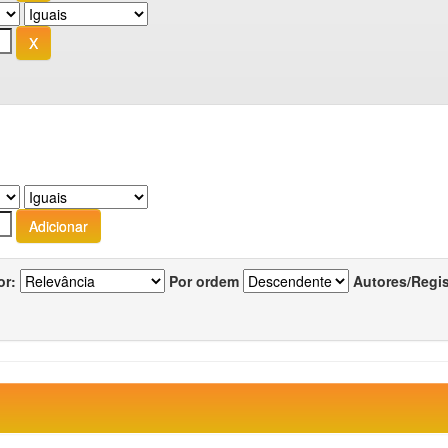
or:
Por ordem
Autores/Regi